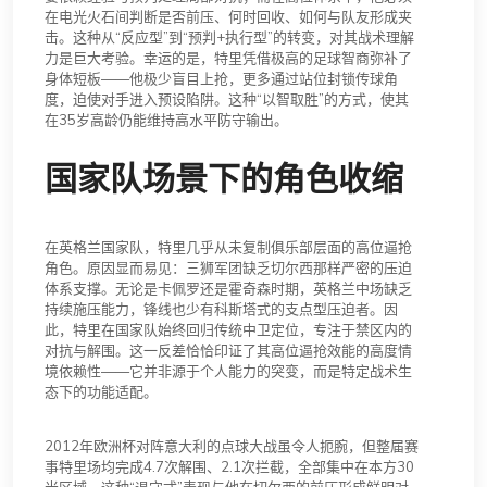
在电光火石间判断是否前压、何时回收、如何与队友形成夹
击。这种从“反应型”到“预判+执行型”的转变，对其战术理解
力是巨大考验。幸运的是，特里凭借极高的足球智商弥补了
身体短板——他极少盲目上抢，更多通过站位封锁传球角
度，迫使对手进入预设陷阱。这种“以智取胜”的方式，使其
在35岁高龄仍能维持高水平防守输出。
国家队场景下的角色收缩
在英格兰国家队，特里几乎从未复制俱乐部层面的高位逼抢
角色。原因显而易见：三狮军团缺乏切尔西那样严密的压迫
体系支撑。无论是卡佩罗还是霍奇森时期，英格兰中场缺乏
持续施压能力，锋线也少有科斯塔式的支点型压迫者。因
此，特里在国家队始终回归传统中卫定位，专注于禁区内的
对抗与解围。这一反差恰恰印证了其高位逼抢效能的高度情
境依赖性——它并非源于个人能力的突变，而是特定战术生
态下的功能适配。
2012年欧洲杯对阵意大利的点球大战虽令人扼腕，但整届赛
事特里场均完成4.7次解围、2.1次拦截，全部集中在本方30