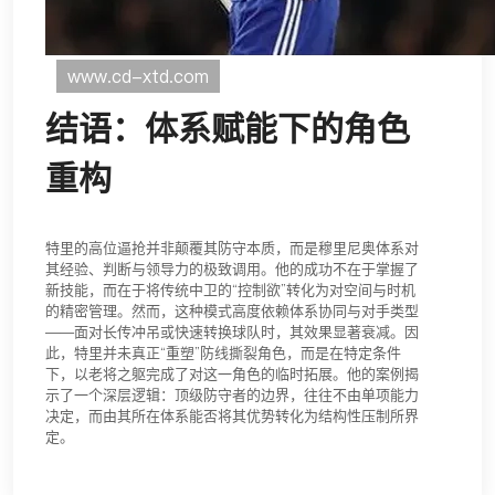
结语：体系赋能下的角色
重构
特里的高位逼抢并非颠覆其防守本质，而是穆里尼奥体系对
其经验、判断与领导力的极致调用。他的成功不在于掌握了
新技能，而在于将传统中卫的“控制欲”转化为对空间与时机
的精密管理。然而，这种模式高度依赖体系协同与对手类型
——面对长传冲吊或快速转换球队时，其效果显著衰减。因
此，特里并未真正“重塑”防线撕裂角色，而是在特定条件
下，以老将之躯完成了对这一角色的临时拓展。他的案例揭
示了一个深层逻辑：顶级防守者的边界，往往不由单项能力
决定，而由其所在体系能否将其优势转化为结构性压制所界
定。