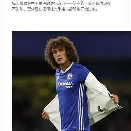
标志着顶级中卫角色的进化方向——防守的价值不仅体现在
不失球，更体现在如何让对手难以舒服地开始进攻。