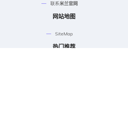
联系
米兰官网
网站地图
SiteMap
热门推荐
哥伦比亚世界杯小组赛战报：晋级信
息与排名回顾
2026-07-18
哥伦比亚1-0刚果民主共和国，穆尼
奥斯绝杀带队晋级
2026-07-13