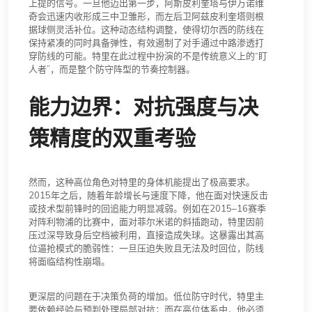
上提的信号。一旦他迈出第一步，阿斯皮利奎塔与伊万诺维
奇会迅速内收形成三中卫雏形，而左后卫阿兹皮利奎塔则根
据球侧灵活补位。这种动态结构调整，使得切尔西的防线在
保持紧凑的同时具备弹性，有效遏制了对手通过中路渗透打
穿防线的可能。特里在此过程中扮演的不是传统意义上的“盯
人者”，而是整个防守阵型的节奏控制器。
能力边界：对抗强度与决
策精度的双重考验
然而，这种高位角色对特里的身体机能提出了极高要求。
2015年之后，随着年龄增长与速度下降，他在面对快速反击
或技术型前锋时的回追能力明显减弱。例如在2015–16赛季
对阵利物浦的比赛中，面对菲尔米诺的斜插跑动，特里因前
压过深导致身后空档被利用，直接造成失球。这暴露出其高
位逼抢模式的脆弱性：一旦压迫失败且无法及时回位，防线
将面临结构性崩塌。
更深层的问题在于决策负荷的增加。低位防守时代，特里主
要依赖经验与预判处理局部对抗；而在高位体系中，他必须