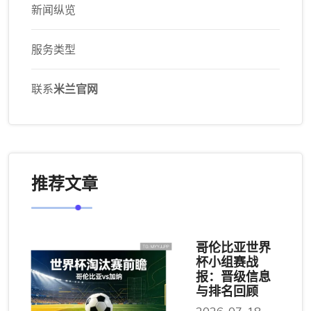
新闻纵览
服务类型
联系
米兰官网
推荐文章
哥伦比亚世界
杯小组赛战
报：晋级信息
与排名回顾