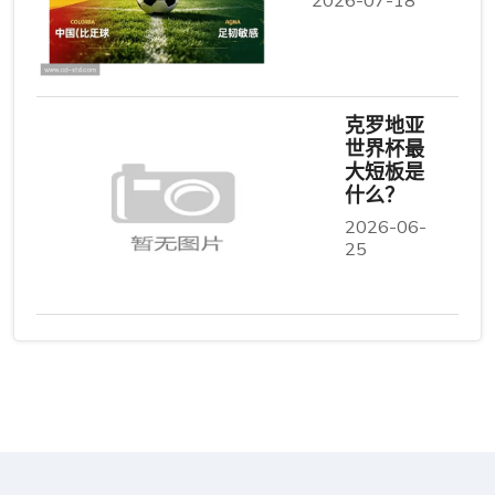
2026-07-18
克罗地亚
世界杯最
大短板是
什么？
2026-06-
25