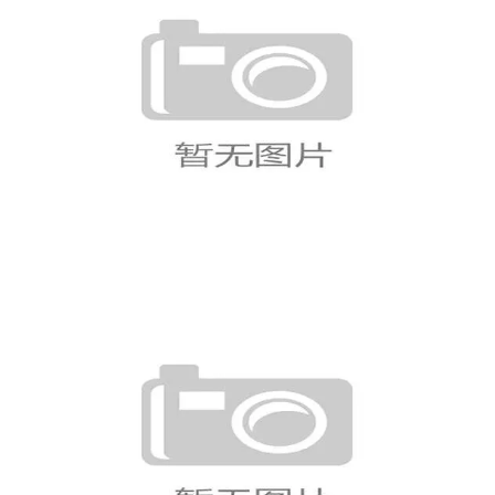
墨西哥世界杯32强赛程：主场淘汰
赛比赛信息