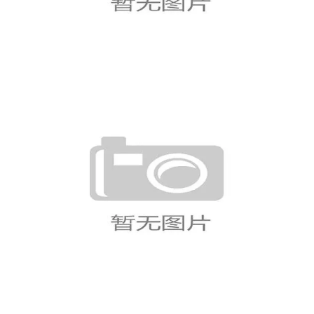
海地0-1不敌苏格兰，首轮错失拿
分机会
波黑3-1卡塔尔后仍未确保晋级，
第三名规则成焦点