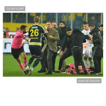
尼奥斯绝杀带队晋级
土耳其世界杯进攻数据：三场比赛
打入3球