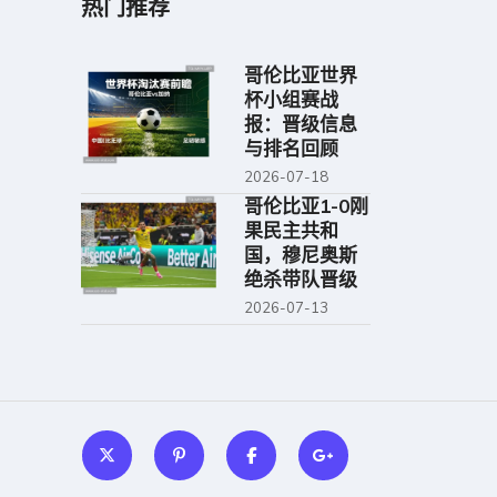
热门推荐
哥伦比亚世界
杯小组赛战
报：晋级信息
与排名回顾
2026-07-18
哥伦比亚1-0刚
果民主共和
国，穆尼奥斯
绝杀带队晋级
2026-07-13