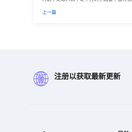
上一篇
注册以获取最新更新