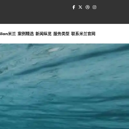
ilan米兰
案例精选
新闻纵览
服务类型
联系
米兰官网