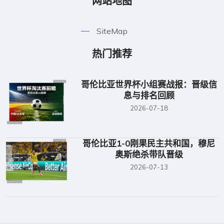
网站地图
SiteMap
热门推荐
哥伦比亚世界杯小组赛战报：晋级信
息与排名回顾
2026-07-18
哥伦比亚1-0刚果民主共和国，穆尼
奥斯绝杀带队晋级
2026-07-13