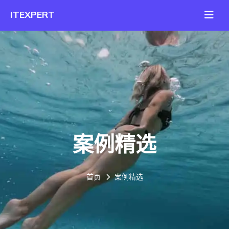
案例精选
首页
案例精选