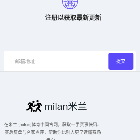
注册以获取最新更新
提交
在米兰·(milan)体育中国官网，获取一手赛事快讯、
赛后复盘与名家点评，帮助你比别人更早读懂赛场
走向。