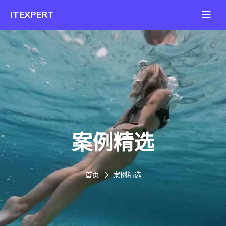
案例精选
首页
案例精选