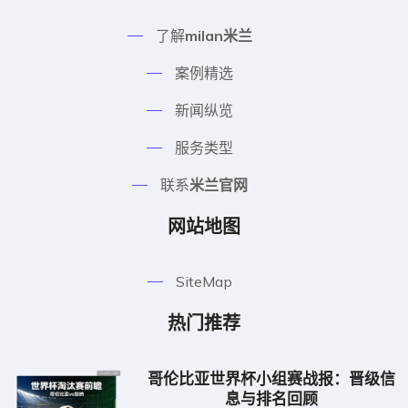
了解
milan米兰
案例精选
新闻纵览
服务类型
联系
米兰官网
网站地图
SiteMap
热门推荐
哥伦比亚世界杯小组赛战报：晋级信
息与排名回顾