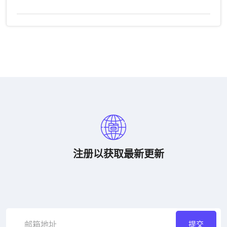
注册以获取最新更新
提交