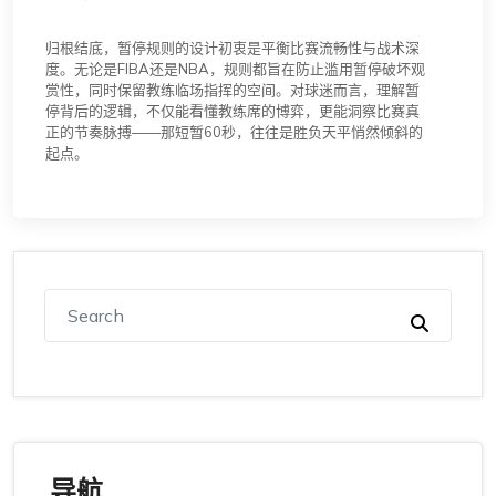
归根结底，暂停规则的设计初衷是平衡比赛流畅性与战术深
度。无论是FIBA还是NBA，规则都旨在防止滥用暂停破坏观
赏性，同时保留教练临场指挥的空间。对球迷而言，理解暂
停背后的逻辑，不仅能看懂教练席的博弈，更能洞察比赛真
正的节奏脉搏——那短暂60秒，往往是胜负天平悄然倾斜的
起点。
导航