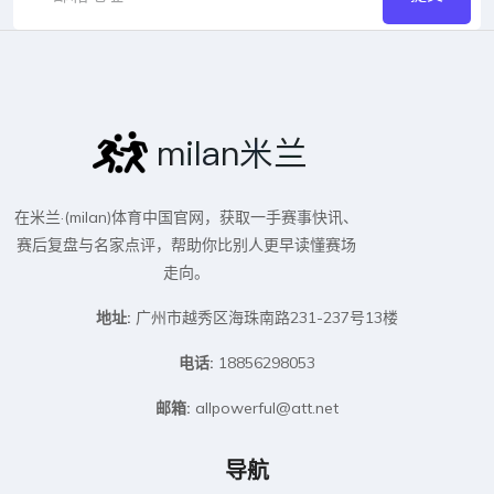
在米兰·(milan)体育中国官网，获取一手赛事快讯、
赛后复盘与名家点评，帮助你比别人更早读懂赛场
走向。
地址:
广州市越秀区海珠南路231-237号13楼
电话:
18856298053
邮箱:
allpowerful@att.net
导航