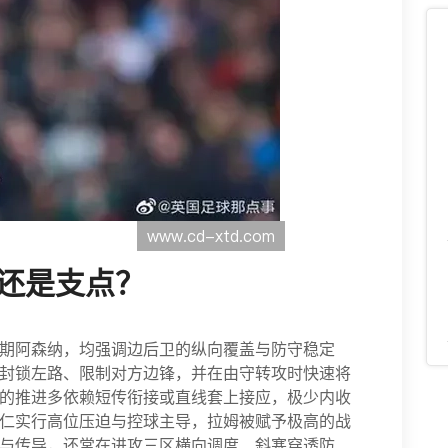
还是支点？
期阿森纳，均强调边后卫的纵向覆盖与防守稳定
封锁左路、限制对方边锋，并在由守转攻时快速将
的推进多依赖短传衔接或直线套上接应，极少内收
仁实行高位压迫与控球主导，拉姆被赋予极高的战
与传导，还常在进攻三区横向调度、斜塞穿透防