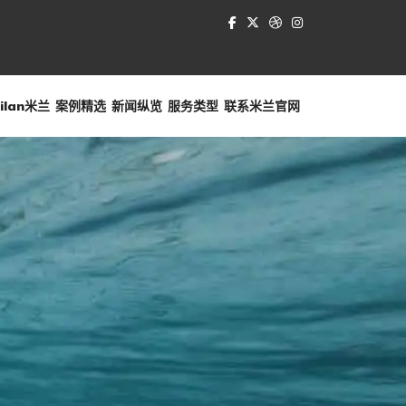
ilan米兰
案例精选
新闻纵览
服务类型
联系
米兰官网