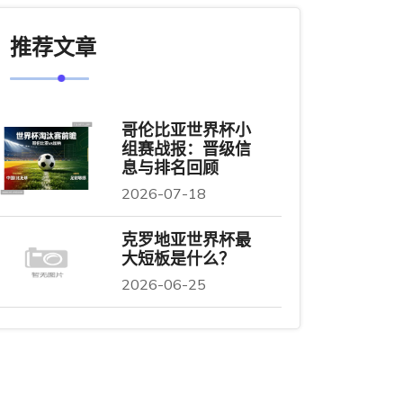
推荐文章
哥伦比亚世界杯小
组赛战报：晋级信
息与排名回顾
2026-07-18
克罗地亚世界杯最
大短板是什么？
2026-06-25