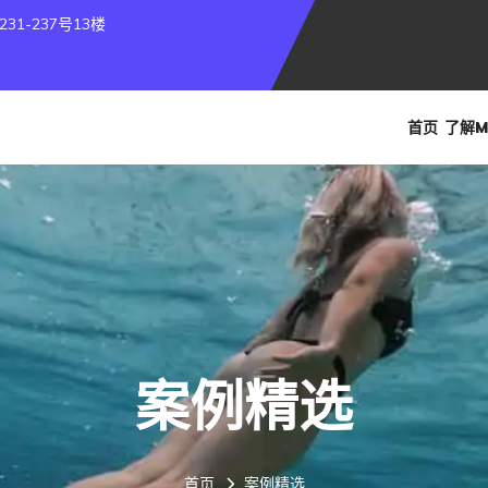
1-237号13楼
首页
了解
M
案例精选
首页
案例精选