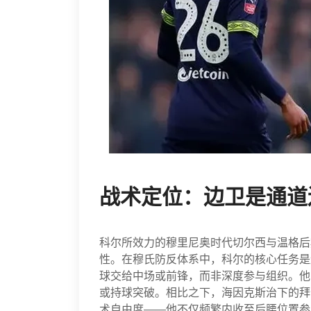
战术定位：边卫是通道
科尔所效力的穆里尼奥时代切尔西与温格后
性。在穆氏防反体系中，科尔的核心任务是
球交给中场或前锋，而非深度参与组织。他
或持球突破。相比之下，海因克斯治下的拜
术自由度——他不仅频繁内收至后腰位置参