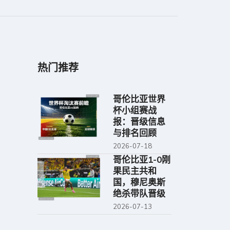
热门推荐
哥伦比亚世界
杯小组赛战
报：晋级信息
与排名回顾
2026-07-18
哥伦比亚1-0刚
果民主共和
国，穆尼奥斯
绝杀带队晋级
2026-07-13