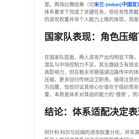
里。两场比赛结果（切
米兰·(milan)中国
体系要求下完成了关键任务，但任务性质截然
的进攻权重并非个人能力上限的体现，而是
国家队表现：角色压缩
在国家队层面，两人进攻产出均明显下降，
混乱与中场控制力不足，其左路缺乏有效支
具影响力，但在勒夫早期强调边路传中的体
压缩，更多回归传统边卫职责。值得注意的
为后腰，恰恰印证其核心价值在于组织而非
重，本质是体系对其组织能力的“借用”，
结论：体系适配决定表
阿什利·科尔与拉姆的进攻权重分化，并非