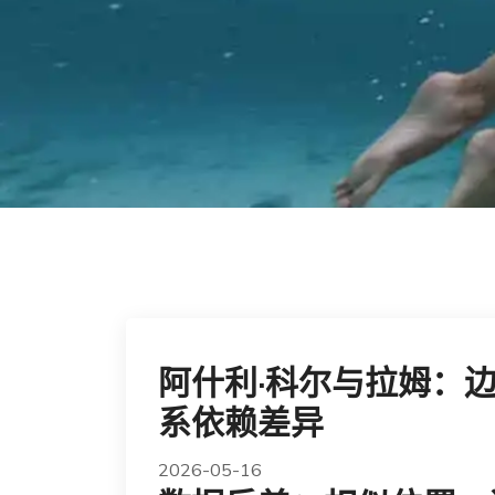
阿什利·科尔与拉姆：
系依赖差异
2026-05-16