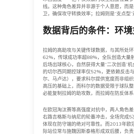
线。这种角色差异并非源于个人意愿，而是
卫，确保攻守转换效率；拉姆则是“支点型
数据背后的条件：环境
拉姆的高助攻与关键传球数据，与其所处环境
62%，传球成功率超88%，全队创造大量
后场出球核心，自然获得大量“二次创造”
的切尔西同期控球率仅52%，更依赖反击
尔、马卢达），要求科尔提供宽度而非组织
高压的基础上，而科尔的数据受限于球队整
必能复制拉姆的助攻数，而拉姆在防反体系
在欧冠淘汰赛等高强度对抗中，两人角色差
右路吉格斯与纳尼的轮番冲击，全场完成5
体现在防守端的绝对可靠性。而2013年
际站位常与施魏因斯泰格形成双后腰，负责