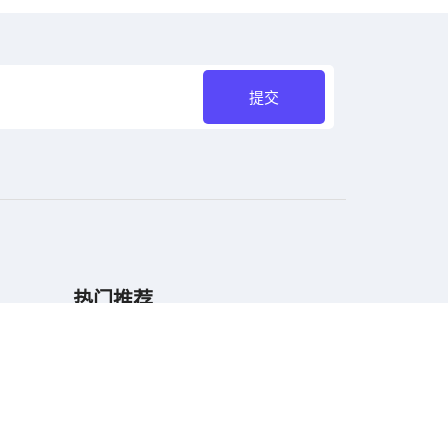
提交
热门推荐
哥伦比亚世界
杯小组赛战
报：晋级信息
与排名回顾