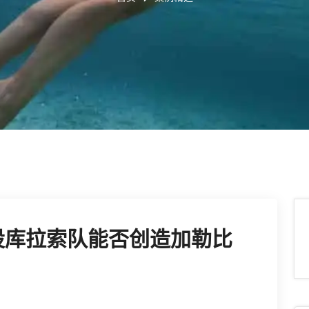
力股库拉索队能否创造加勒比