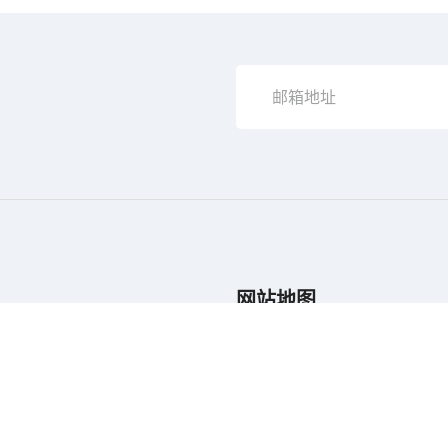
网站地图
ilan米兰
SiteMap
选
览