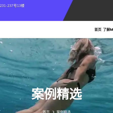
1-237号13楼
首页
了解
M
案例精选
首页
案例精选