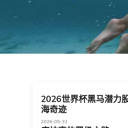
2026世界杯黑马潜
海奇迹
2026-05-31