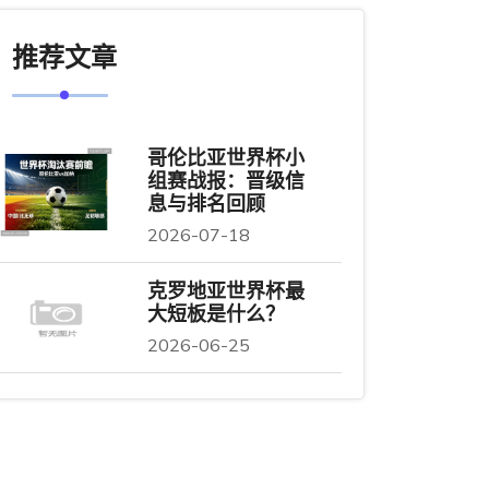
推荐文章
哥伦比亚世界杯小
组赛战报：晋级信
息与排名回顾
2026-07-18
克罗地亚世界杯最
大短板是什么？
2026-06-25