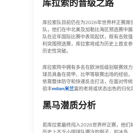
库拉索的晋级之路
库拉索队目前仍在为2026年世界杯正赛
队，他们在中北美及加勒比海区预选赛中展
队在近年国际比赛中表现起伏，既有击败强
利突围预选赛，库拉索将成为历史上首支参
历史性突破。
库拉索阵中拥有多名在欧洲低级别联赛效力
球员具备在荷甲、比甲等联赛出场的经验，
依靠整体防守和快速反击打法，在面对传统
验丰
milan米兰
富的老将或状态出色的归化
黑马潜质分析
若库拉索最终闯入2026世界杯正赛，他
历史上不乏小国球队爆冷的例子，如冰岛、