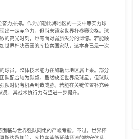
席位奋力拼搏。作为加勒比海地区的一支中等实力球
现出一定竞争力，但尚未锁定世界杯参赛资格。球
敌的高光时刻，也有面对弱旅失分的遗憾。若能顺
加世界杯决赛圈的库拉索国家队，这本身已是一次
的球员，整体技术能力在加勒比地区属上乘。部分
团队配合较为默契。虽然缺乏世界级球星，但球队
强队时仍有机会制造威胁。若能在关键位置补充经
球员，其战术执行力有望进一步提升。
们将面临与世界强队同组的严峻考验。不过，世界杯
哥斯达黎加等。库拉索若能延续紧凑的防守体系，