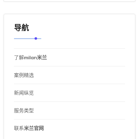
导航
了解
milan米兰
案例精选
新闻纵览
服务类型
联系
米兰官网