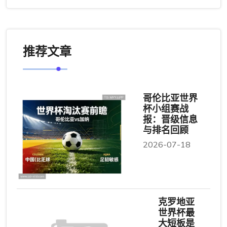
推荐文章
哥伦比亚世界
杯小组赛战
报：晋级信息
与排名回顾
2026-07-18
克罗地亚
世界杯最
大短板是