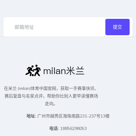
提交
在米兰·(milan)体育中国官网，获取一手赛事快讯、
赛后复盘与名家点评，帮助你比别人更早读懂赛场
走向。
地址:
广州市越秀区海珠南路231-237号13楼
电话:
18856298053