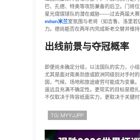
巴、孔德、特奥等攻防兼备的后卫。门将位
星光熠熠球队的潜在威胁——过去两届大赛
milan米兰
室氛围与老将（如吉鲁、洛里若
力。德尚能否在两年内完成新老交替并维持
出线前景与夺冠概率
即便尚未确定分组，以法国队的实力，小组
尤其是面对南美劲旅或欧洲同级别对手时的
国，气候、场地和旅途疲劳可能成为变量。
遥远且充满不确定性。更现实的目标是稳扎
不仅取决于阵容纸面实力，更取决于关键时