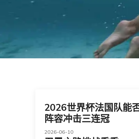
2026世界杯法国队能
阵容冲击三连冠
2026-06-10