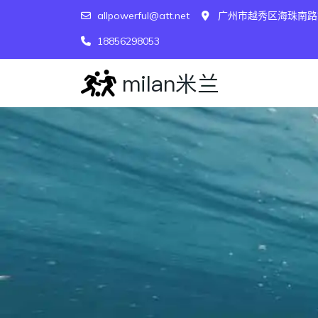
allpowerful@att.net
广州市越秀区海珠南路23
18856298053