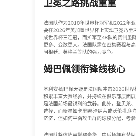
卫冕之路挑战重重
法国队作为2018年世界杯冠军和2022
要在2026年美加墨世界杯上实现卫冕乃
成世界杯三连冠，而扩军至48队的赛制虽
更多、变数更大。法国队需在密集赛程与高
阿根廷、英格兰等队的强力竞争。
姆巴佩领衔锋线核心
基利安·姆巴佩无疑是法国队冲击2026世
积累丰富大赛经验，并持续在俱乐部层面展
是法国前场最锐利的武器。此外，登贝莱、
选择，而新星如卡里姆·泽纳蒂或沃伦·扎伊
济济，但如何平衡攻击群的球权分配，考验
法国队整体阵容堪称豪华，中后场拥有楚阿