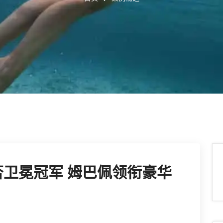
否卫冕冠军 姆巴佩领衔豪华