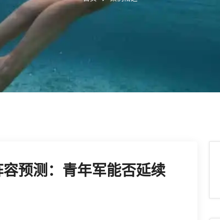
杯阵容预测：青年军能否延续