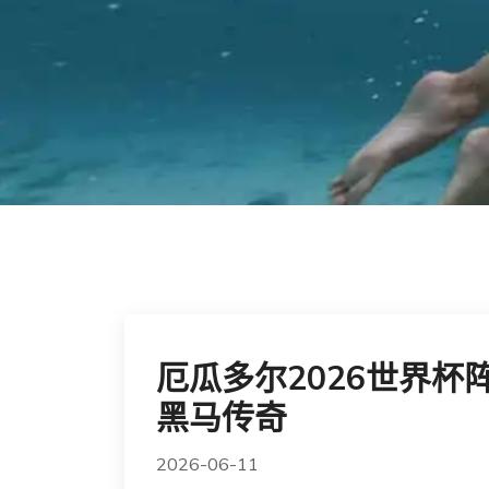
厄瓜多尔2026世界
黑马传奇
2026-06-11