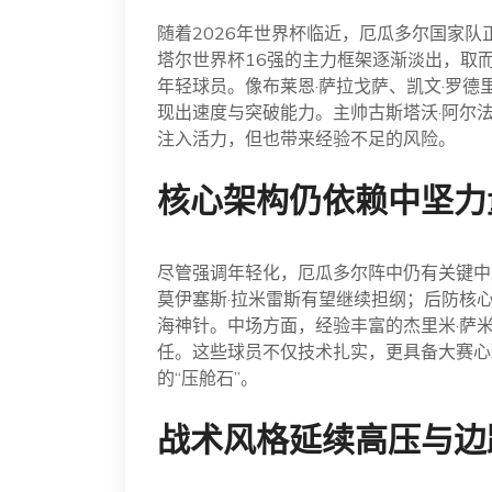
随着2026年世界杯临近，厄瓜多尔国家队
塔尔世界杯16强的主力框架逐渐淡出，取
年轻球员。像布莱恩·萨拉戈萨、凯文·罗
现出速度与突破能力。主帅古斯塔沃·阿尔
注入活力，但也带来经验不足的风险。
核心架构仍依赖中坚力
尽管强调年轻化，厄瓜多尔阵中仍有关键中
莫伊塞斯·拉米雷斯有望继续担纲；后防核
海神针。中场方面，经验丰富的杰里米·萨
任。这些球员不仅技术扎实，更具备大赛心
的“压舱石”。
战术风格延续高压与边