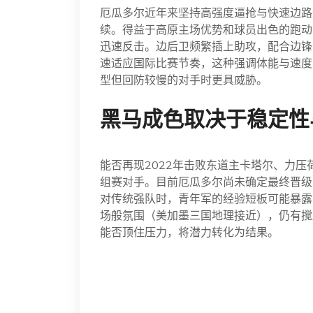
厄瓜多尔近年来坚持高强度逼抢与快速边路
续。得益于高原主场优势和球员出色的跑动
迅速反击。边后卫频繁插上助攻，配合边锋
速适应国际比赛节奏，这种强调体能与速度
型但回防较慢的对手时更具威胁。
黑马成色取决于稳定性
能否再现2022年击败东道主卡塔尔、力
组赛对手。目前厄瓜多尔尚未确定最终晋级
对传统强队时，青年军的经验短板可能暴露
场般氛围（美加墨三国地理接近），仍有搅
能否顶住压力，将潜力转化为结果。