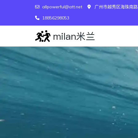
allpowerful@att.net
广州市越秀区海珠南路23
18856298053