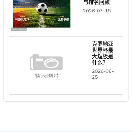
与排名回顾
2026-07-18
克罗地亚
世界杯最
大短板是
什么？
2026-06-
25