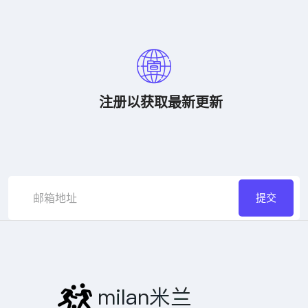
注册以获取最新更新
提交