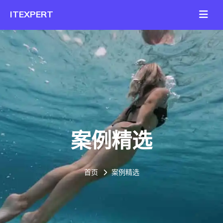
案例精选
首页
案例精选