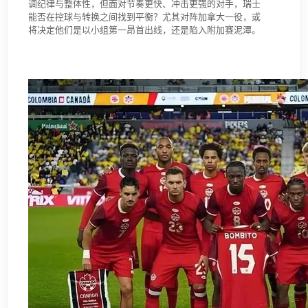
调纪律与整体性，但面对节奏更快、冲击更强的对手，瑞士
能否在控球与转换之间找到平衡？尤其对阵加拿大一役，或
将决定他们是以小组第一昂首出线，还是陷入附加赛泥潭。