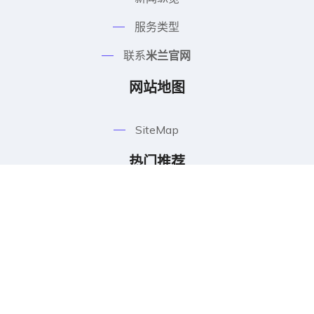
服务类型
联系
米兰官网
网站地图
SiteMap
热门推荐
哥伦比亚世界杯小组赛战报：晋级信
息与排名回顾
2026-07-18
哥伦比亚1-0刚果民主共和国，穆尼
奥斯绝杀带队晋级