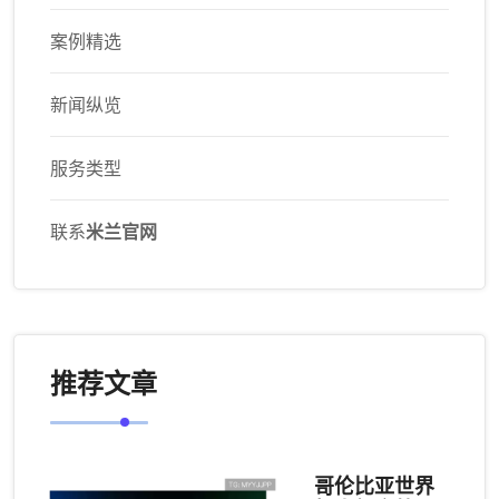
案例精选
新闻纵览
服务类型
联系
米兰官网
推荐文章
哥伦比亚世界