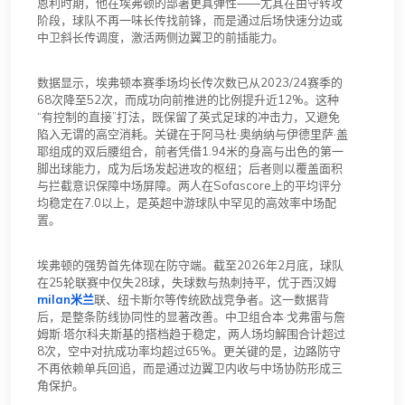
恩利时期，他在埃弗顿的部署更具弹性——尤其在由守转攻
阶段，球队不再一味长传找前锋，而是通过后场快速分边或
中卫斜长传调度，激活两侧边翼卫的前插能力。
数据显示，埃弗顿本赛季场均长传次数已从2023/24赛季的
68次降至52次，而成功向前推进的比例提升近12%。这种
“有控制的直接”打法，既保留了英式足球的冲击力，又避免
陷入无谓的高空消耗。关键在于阿马杜·奥纳纳与伊德里萨·盖
耶组成的双后腰组合，前者凭借1.94米的身高与出色的第一
脚出球能力，成为后场发起进攻的枢纽；后者则以覆盖面积
与拦截意识保障中场屏障。两人在Sofascore上的平均评分
均稳定在7.0以上，是英超中游球队中罕见的高效率中场配
置。
埃弗顿的强势首先体现在防守端。截至2026年2月底，球队
在25轮联赛中仅失28球，失球数与热刺持平，优于西汉姆
milan米兰
联、纽卡斯尔等传统欧战竞争者。这一数据背
后，是整条防线协同性的显著改善。中卫组合本·戈弗雷与詹
姆斯·塔尔科夫斯基的搭档趋于稳定，两人场均解围合计超过
8次，空中对抗成功率均超过65%。更关键的是，边路防守
不再依赖单兵回追，而是通过边翼卫内收与中场协防形成三
角保护。