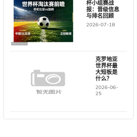
杯小组赛战
报：晋级信息
与排名回顾
2026-07-18
克罗地亚
世界杯最
大短板是
什么？
2026-06-
25