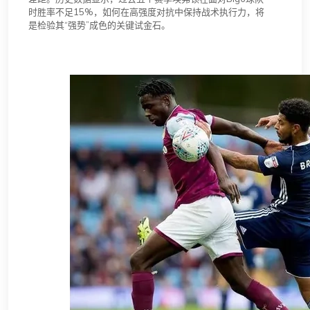
时胜率不足15%，如何在高强度对抗中保持战术执行力，将
是检验其“强势”成色的关键试金石。