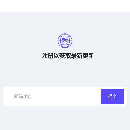
注册以获取最新更新
提交