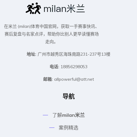
在米兰·(milan)体育中国官网，获取一手赛事快讯、
赛后复盘与名家点评，帮助你比别人更早读懂赛场
走向。
地址:
广州市越秀区海珠南路231-237号13楼
电话:
18856298053
邮箱:
allpowerful@att.net
导航
了解
milan米兰
案例精选