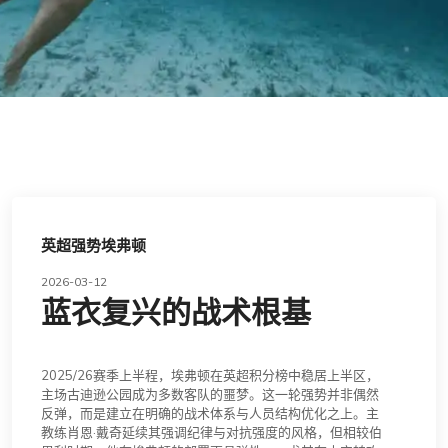
英超强势埃弗顿
2026-03-12
蓝衣复兴的战术根基
2025/26赛季上半程，埃弗顿在英超积分榜中稳居上半区，
主场古迪逊公园成为多数客队的噩梦。这一轮强势并非偶然
反弹，而是建立在明确的战术体系与人员结构优化之上。主
教练肖恩·戴奇延续其强调纪律与对抗强度的风格，但相较伯