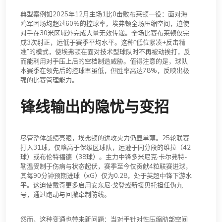
典型案例如2025年12月主场1比0击败布莱顿一役：面对海
鸥军团场均超过60%的控球率，埃弗顿全场压缩空间，迫使
对手在30米区域外完成大量无效传递。全场比赛布莱顿仅完
成3次射正，远低于赛季平均水平。这种“低位紧凑+反击精
准”的模式，使埃弗顿在面对技术型球队时不再被动挨打，反
而能利用对手压上后的空档制造威胁。值得注意的是，球队
本赛季在领先后的控球率虽低，但胜率高达78%，反映出极
强的比赛管理能力。
锋线输出的隐忧与变招
尽管整体战绩亮眼，埃弗顿的进攻火力仍显单薄。25轮联赛
打入31球，仅略高于保级区球队，远逊于同分段的维拉（42
球）或布伦特福德（38球）。主力中锋多米尼克·卡尔弗特-
勒温受制于伤病与状态起伏，赛季至今仅贡献4粒联赛进球，
其每90分钟预期进球（xG）仅为0.28，处于英超中锋下游水
平。这迫使戴奇更多启用安东尼·戈登或新援贝托担任伪九
号，通过跑动与回撤牵制防线。
然而，这种变通也带来新问题：当对手针对性压缩肋部空间