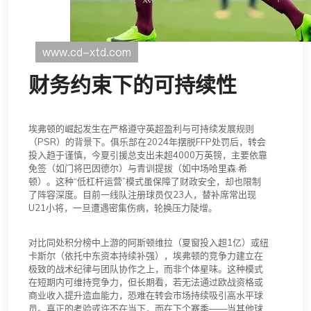
财务约束下的可持续性
埃弗顿的崛起发生在严格遵守英超盈利与可持续发展规则
（PSR）的背景下。俱乐部在2024年摆脱FFP处罚后，转会
投入趋于谨慎，今夏引援总支出未超4000万英镑，主要依靠
免签（如门将巴因德尔）与青训提拔（如中场哈里森·希
顿）。这种“低杠杆运营”模式虽保障了财政安全，却也限制
了阵容深度。目前一线队注册球员仅23人，替补席常出现
U21小将，一旦遭遇密集伤病，轮换压力陡增。
对比同处积分榜中上游的阿斯顿维拉（夏窗投入超1亿）或纽
卡斯尔（依托中东资本持续补强），埃弗顿的竞争力建立在
极致的战术纪律与团队协作之上，而非个体星味。这种模式
在短期内可维持竞争力，但长期看，若无法通过欧战资格或
商业收入提升造血能力，恐难在转会市场持续吸引高水平球
员。真正的考验或许不在当下，而在下个赛季——当其他球