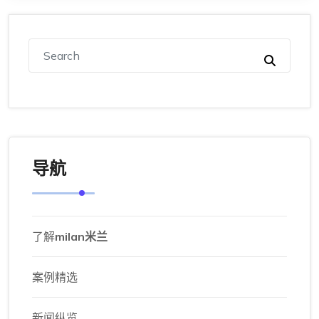
导航
了解
milan米兰
案例精选
新闻纵览