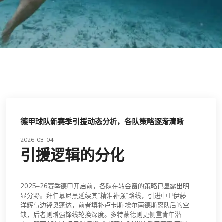
德甲球队新赛季引援动态分析，各队策略逐渐清晰
2026-03-04
引援逻辑的分化
2025–26赛季德甲开启前，各队在转会窗的策略已显露出明
显分野。拜仁慕尼黑延续其“精准补强”路线，引进中卫伊藤
洋辉与边锋奥蓬达，前者填补卢卡斯·埃尔南德斯离队后的空
缺，后者则增强锋线轮换深度。多特蒙德则更侧重青年潜