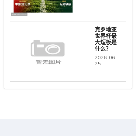
克罗地亚
世界杯最
大短板是
什么？
2026-06-
25