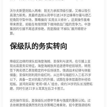
沃尔夫斯堡则陷入两难：既无力承担顶级引援，又难以吸引
高潜力新秀。其最终选择从荷甲引进24岁边锋蒂尔曼与德乙
挖角防守型中场，策略偏向“实用主义修补”。这类操作虽难
带来质变，却能在有限预算下维持欧战门槛的竞争力。中游
集团的引援不再追求惊艳，而是围绕“不掉队”展开精密计
算。
保级队的务实转向
降级区边缘的球队如海登海姆、圣保利与波鸿，在引援上呈
现出高度务实特征。海登海姆放弃追逐德甲经验球员，转而
签下两名德乙表现稳定的中后场球员，强调战术纪律与体能
储备；圣保利则利用升级红利，从比甲与瑞超引入三名25岁
以下、具备一定对抗能力的外援，试图在身体层面弥补经验
短板。波鸿则采取“老将+新人”组合，续约34岁的队长浅野拓
磨，同时引进21岁土耳其左后卫卡普兰。
这些操作背后，是保级队对德甲节奏与强度的重新认知。过
去依赖激情或偶然性的生存策略已难奏效，如今更强调结构