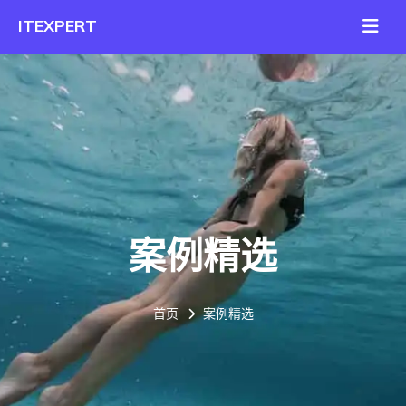
案例精选
首页
案例精选