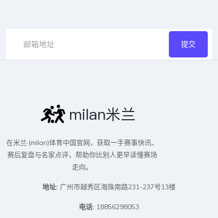
提交
在米兰·(milan)体育中国官网，获取一手赛事快讯、
赛后复盘与名家点评，帮助你比别人更早读懂赛场
走向。
地址:
广州市越秀区海珠南路231-237号13楼
电话:
18856298053