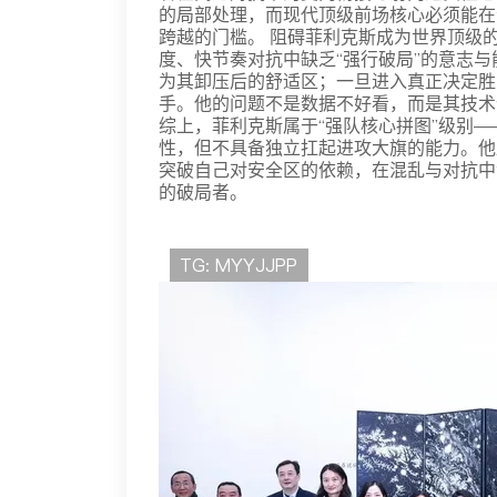
的局部处理，而现代顶级前场核心必须能在
跨越的门槛。 阻碍菲利克斯成为世界顶级
度、快节奏对抗中缺乏“强行破局”的意志
为其卸压后的舒适区；一旦进入真正决定胜
手。他的问题不是数据不好看，而是其技术
综上，菲利克斯属于“强队核心拼图”级别
性，但不具备独立扛起进攻大旗的能力。他
突破自己对安全区的依赖，在混乱与对抗中
的破局者。