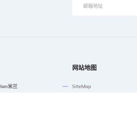
网站地图
ilan米兰
SiteMap
选
览
型
兰官网