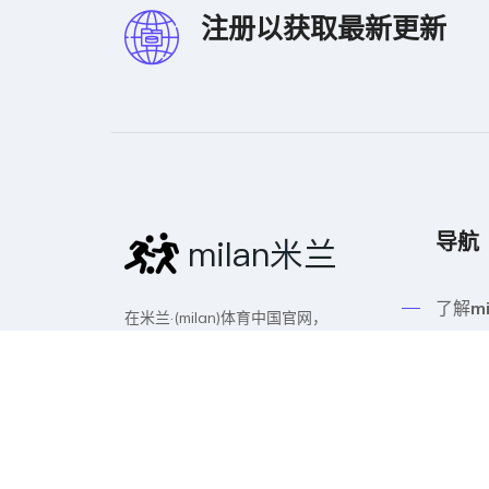
注册以获取最新更新
导航
了解
m
在米兰·(milan)体育中国官网，
获取一手赛事快讯、赛后复盘
案例精
与名家点评，帮助你比别人更
新闻纵
早读懂赛场走向。
服务类
地址:
广州市越秀区海珠南路231-237号13
楼
联系
米