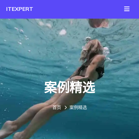
案例精选
首页
案例精选