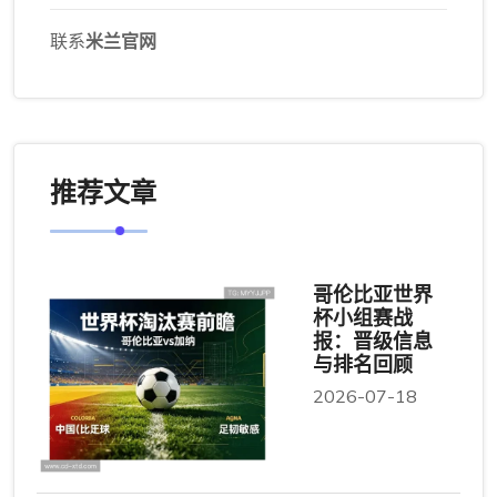
联系
米兰官网
推荐文章
哥伦比亚世界
杯小组赛战
报：晋级信息
与排名回顾
2026-07-18