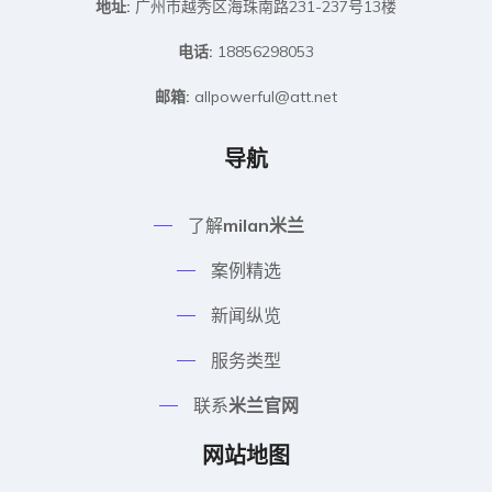
地址:
广州市越秀区海珠南路231-237号13楼
电话:
18856298053
邮箱:
allpowerful@att.net
导航
了解
milan米兰
案例精选
新闻纵览
服务类型
联系
米兰官网
网站地图