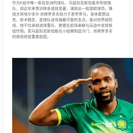
作为K组中唯一来自亚洲的球队，乌兹别克斯坦虽非传统强
队，但近年来青训体系成效显著，涌现出一批旅欧球员。锋
线大将埃尔多尔·肖穆罗多夫效力于意甲罗马，身体素质出
色、射术稳定，是球队进攻端最可靠的支点。面对世界级防
线，他不仅承担进球重任，更需在前场串联与压迫中发挥枢
纽作用。若乌兹别克斯坦能在小组赛制造冷门，肖穆罗多夫
的表现将是重要前提。