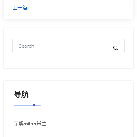
上一篇
导航
了解
milan米兰