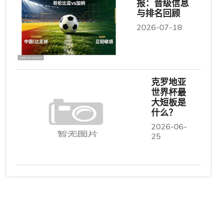
报：晋级信息
与排名回顾
2026-07-18
克罗地亚
世界杯最
大短板是
什么？
2026-06-
25