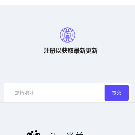
注册以获取最新更新
提交