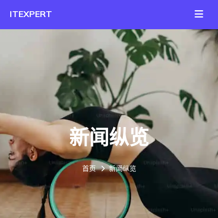
新闻纵览
首页
新闻纵览