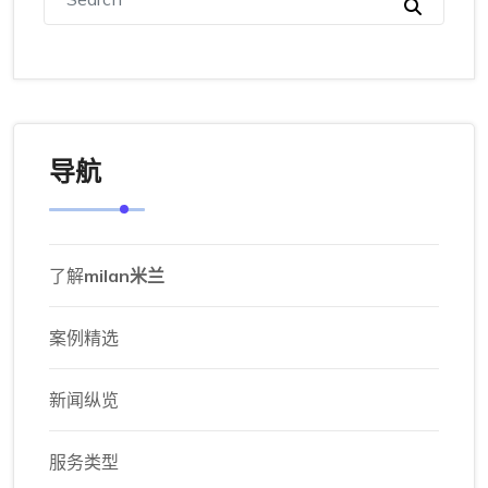
导航
了解
milan米兰
案例精选
新闻纵览
服务类型