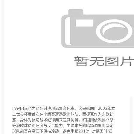
历史因素也为这场对决增添复杂色彩。这是韩国自2002年本
土世界杯后首次在小组赛遭遇欧洲球队，而捷克作为东欧劲
旅，身体对抗与战术纪律向来是其优势。韩国则依赖孙兴慜
等旅欧球员的速度与反击能力。主帅本托的临场调度将决定
球队能否在高压下保持冷静，避免重蹈2018年对德国时“虽