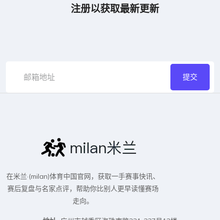
注册以获取最新更新
提交
在米兰·(milan)体育中国官网，获取一手赛事快讯、
赛后复盘与名家点评，帮助你比别人更早读懂赛场
走向。