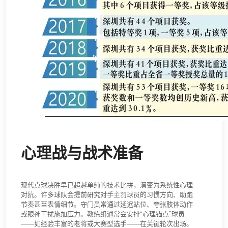
心理战与战术准备
现代点球决胜早已超越单纯的技术比拼，演变为系统性心理
对抗。许多球队会提前研究对手主罚球员的习惯方向、助跑
节奏甚至表情细节。守门员常通过延迟站位、夸张肢体动作
或眼神干扰施加压力。教练组通常会安排“心理锚点”球员
——如经验丰富的老将或大赛型选手——在关键轮次出场。