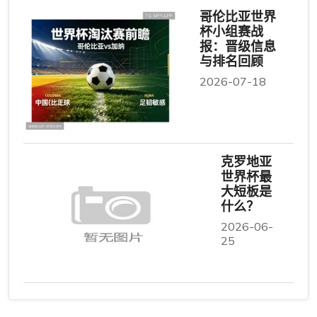
哥伦比亚世界
杯小组赛战
报：晋级信息
与排名回顾
2026-07-18
克罗地亚
世界杯最
大短板是
什么？
2026-06-
25