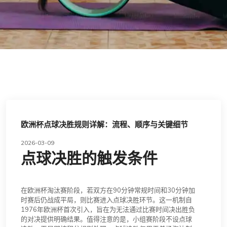
欧洲杯点球决胜规则详解：流程、顺序与关键细节
2026-03-09
点球决胜的触发条件
在欧洲杯淘汰赛阶段，若双方在90分钟常规时间和30分钟加
时赛后仍战成平局，则比赛进入点球决胜环节。这一机制自
1976年欧洲杯首次引入，旨在为无法通过比赛时间决出胜负
的对决提供明确结果。值得注意的是，小组赛阶段不设点球