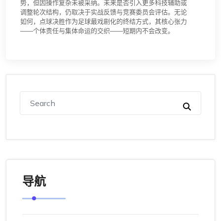
势，但因操作复杂未被采纳。未来是否引入更多科技辅助或
调整轮次结构，仍取决于实战反馈与竞赛委员会评估。无论
如何，点球决胜作为足球最戏剧化的终结方式，其核心张力
——个体责任与集体命运的交织——短期内不会改变。
导航