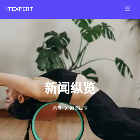
新闻纵览
首页
新闻纵览