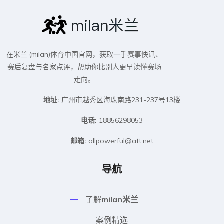
在米兰·(milan)体育中国官网，获取一手赛事快讯、
赛后复盘与名家点评，帮助你比别人更早读懂赛场
走向。
地址:
广州市越秀区海珠南路231-237号13楼
电话:
18856298053
邮箱:
allpowerful@att.net
导航
了解
milan米兰
案例精选