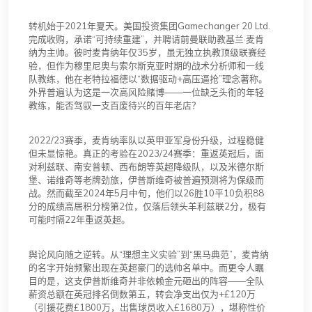
转机始于2021年夏天。美国投资集团Gamechanger 20 Ltd.
完成收购，承诺“可持续重建”，并聘请前曼联助教基兰·麦肯
纳为主帅。彼时麦肯纳年仅35岁，虽无独立执教顶级联赛经
验，但作为穆里尼奥与索尔斯克亚时期的战术分析师和一线
队教练，他在老特拉福德以“数据驱动+高压逼抢”理念著称。
外界普遍认为这是一次高风险赌博——一位缺乏头衔的年轻
教练，能否驾驭一支百废待兴的百年老店？
2022/23赛季，麦肯纳率队以英甲亚军身份升级，过程稳健
但未显惊艳。真正的考验在2023/24赛季：重返英冠后，面
对利兹联、南安普顿、西布朗等英超降级队，以及米德尔斯
堡、诺维奇等老牌劲旅，伊普斯维奇被普遍预测将为保级而
战。然而截至2024年5月中旬，他们以26胜10平10负积88
分的成绩高居积分榜第2位，仅落后领头羊利兹联2分，极有
可能时隔22年重返英超。
舆论风向随之逆转。从“理想主义实验”到“黑马典范”，麦肯纳
的名字开始频繁出现在英超豪门的选帅名单中。而更令人瞩
目的是，这支伊普斯维奇并非依赖金元砸出的阵容——全队
薪资总额在英冠排名倒数第五，转会净支出仅为+£120万
（引援花费£1800万，出售球员收入£1680万），堪称性价