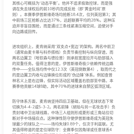
其核心可概括为“动态平衡”。他并不追求极致控球，而是强
调在失去球权后的前10秒内完成反抢（即“黄金时间”原
则）。本赛季伊普斯维奇场均抢断18.4次，位列英冠第3；其
中前场三区抢断占比达37%，远超联赛平均的28%。这种压
迫并非盲目围抢，而是通过三条线紧凑压缩空间，迫使对手
向边路或回传。
进攻组织上，麦肯纳采用“双支点+宽边”的架构。两名中前卫
（通常由麦卡蒂与科乔搭档）负责节奏控制与纵向穿透，而
两名边翼卫（哈钦森与德拉普）则承担宽度拉开与肋部插入
的双重任务。值得注意的是，伊普斯维奇极少依赖传统边路
传中——全队场均传中仅12.3次（英冠倒数第4），取而代之
的是边翼卫内收与边锋换位形成的“伪边锋”体系。例如查普
林名义上是右边锋，但实际活动区域覆盖右肋部至中路，本
赛季他贡献14球8助，其中70%的进球来自禁区弧顶区域。
防守体系方面，麦肯纳坚持四后卫基础，但在无球状态下常
切换为4-4-2或5-3-2。两名前锋（胡珀与另一名攻击手）负
责封堵中卫出球线路，中场三人组则形成菱形或三角站位切
断对手中场接应点。这种弹性防守使伊普斯维奇成为英冠失
球最少的球队之一——场均失球0.89个，仅次于利兹联。尤
其值得称道的是定位球防守：全赛季仅因角球或任意球丢4