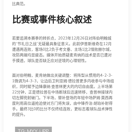
比典范。
比赛或事件核心叙述
若要追溯本赛季的转折点，2023年12月26日对阵伯明翰城
的“节礼日之战”无疑最具象征意义。此前伊普斯维奇在12月
遭遇两连败，客场0比2负于考文垂、主场1比2惜败赫尔城，
攻防两端均显疲态。媒体开始质疑麦肯纳的战术是否已遭对
手摸透，球队是否缺乏应对逆境的心理韧性。
面对伯明翰，麦肯纳做出关键调整：将阵型从惯用的4-2-3-
1微调为4-3-3，让边后卫利亚姆·德拉普更多内收参与中场组
织，同时赋予边锋康纳·查普林更大的内切自由度。上半场第
22分钟，正是德拉普在中场断球后迅速转移，查普林接球内
切左脚兜射破门。下半场，替补登场的年轻中场萨姆·莫西再
度利用高位逼抢迫使对方门将失误，由中锋乔治·胡珀补射得
手。最终3比0的比分不仅终结连败，更标志着球队战术弹性
的提升。