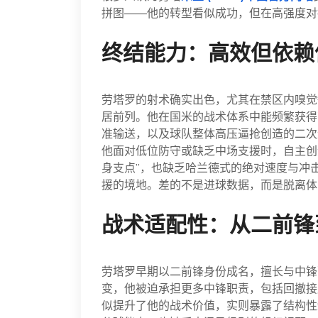
拼图——他的转型看似成功，但在高强度对
终结能力：高效但依赖
劳塔罗的射术确实出色，尤其在禁区内嗅觉
居前列。他在国米的战术体系中能频繁获得
准输送，以及球队整体高压逼抢创造的二次
他面对低位防守或缺乏中场支援时，自主创
身支点”，也缺乏哈兰德式的绝对速度与冲
援的境地。差的不是进球数据，而是脱离体
战术适配性：从二前锋
劳塔罗早期以二前锋身份成名，擅长与中锋
变，他被迫承担更多中锋职责，包括回撤接
似提升了他的战术价值，实则暴露了结构性