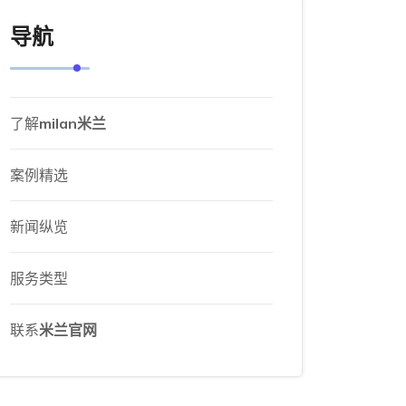
导航
了解
milan米兰
案例精选
新闻纵览
服务类型
联系
米兰官网