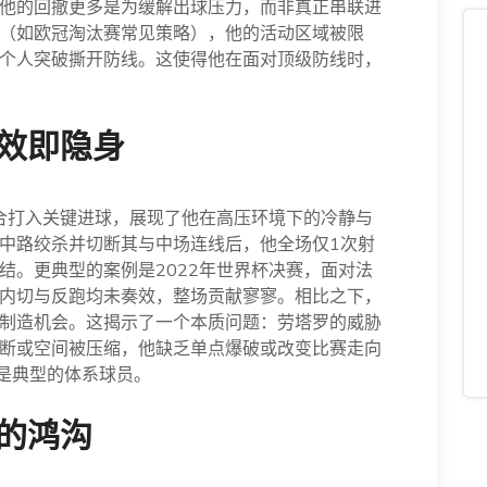
他的回撤更多是为缓解出球压力，而非真正串联进
（如欧冠淘汰赛常见策略），他的活动区域被限
个人突破撕开防线。这使得他在面对顶级防线时，
效即隐身
回合打入关键进球，展现了他在高压环境下的冷静与
中路绞杀并切断其与中场连线后，他全场仅1次射
结。更典型的案例是2022年世界杯决赛，面对法
内切与反跑均未奏效，整场贡献寥寥。相比之下，
制造机会。这揭示了一个本质问题：劳塔罗的威胁
断或空间被压缩，他缺乏单点爆破或改变比赛走向
而是典型的体系球员。
的鸿沟