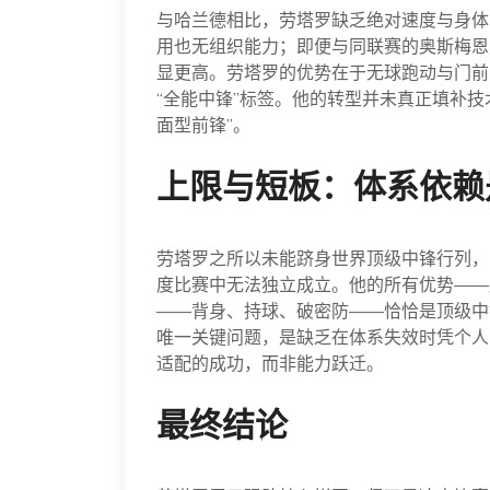
与哈兰德相比，劳塔罗缺乏绝对速度与身体
用也无组织能力；即便与同联赛的奥斯梅恩
显更高。劳塔罗的优势在于无球跑动与门前
“全能中锋”标签。他的转型并未真正填补
面型前锋”。
上限与短板：体系依赖
劳塔罗之所以未能跻身世界顶级中锋行列，
度比赛中无法独立成立。他的所有优势——
——背身、持球、破密防——恰恰是顶级中
唯一关键问题，是缺乏在体系失效时凭个人
适配的成功，而非能力跃迁。
最终结论