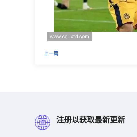
上一篇
注册以获取最新更新