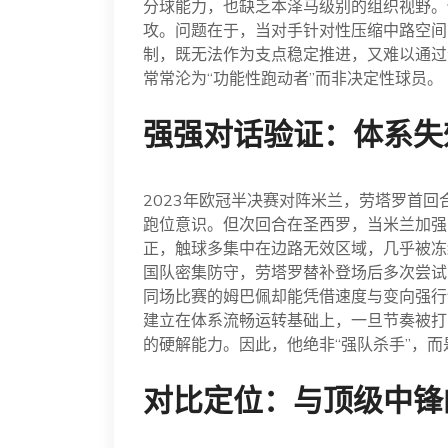
分球能力，也缺乏本泽马级别的组织视野。
攻。问题在于，当对手针对性压缩中路空间
制，既无法作为支点稳定推进，又难以通过
常常沦为“功能性跑动者”而非决定性球员。
强强对话验证：体系失
2023年欧冠半决赛对阵米兰，劳塔罗首
跑位意识。但次回合在圣西罗，当米兰加强
正，触球多集中在边路无效区域，几乎被冻
国队密集防守，劳塔罗替补登场后多次尝试
同场比赛的姆巴佩却能凭借速度与变向强行
建立在体系流畅运转基础上，一旦节奏被打
的硬解能力。因此，他绝非“强队杀手”，
对比定位：与顶级中锋