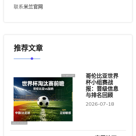
联系
米兰官网
推荐文章
哥伦比亚世界
杯小组赛战
报：晋级信息
与排名回顾
2026-07-18