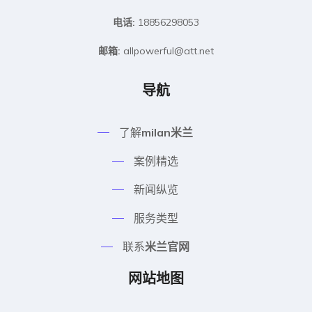
电话:
18856298053
邮箱:
allpowerful@att.net
导航
了解
milan米兰
案例精选
新闻纵览
服务类型
联系
米兰官网
网站地图