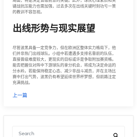
局面，将是决定晋级前景的关键。此外，球队心理素质和关
键战抗压能力也需加强，过去多次在出线关键时刻功亏一篑
的教训不容忽视。
出线形势与现实展望
尽管波黑具备一定竞争力，但在欧洲区整体实力格局下，他
们并非热门出线球队。小组中若遭遇多支排名靠前的队伍，
直接晋级难度较大，更现实的目标或许是争取附加赛资格。
能否把握住对阵中下游球队的拿分机会，将成为决定命运的
分水岭。若能保持稳定心态、减少非战斗减员，并在主场比
赛中打出气势，波黑仍有希望延续世界杯梦想，但前路注定
充满挑战。
上一篇