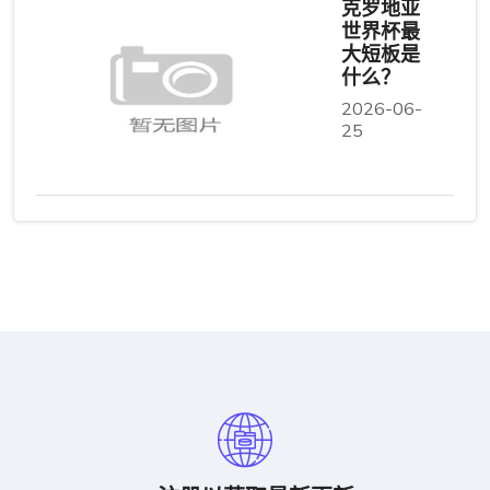
克罗地亚
世界杯最
大短板是
什么？
2026-06-
25