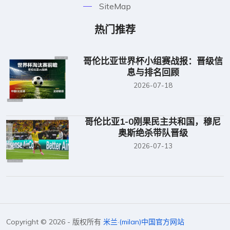
SiteMap
热门推荐
哥伦比亚世界杯小组赛战报：晋级信
息与排名回顾
2026-07-18
哥伦比亚1-0刚果民主共和国，穆尼
奥斯绝杀带队晋级
2026-07-13
Copyright © 2026 - 版权所有
米兰·(milan)中国官方网站