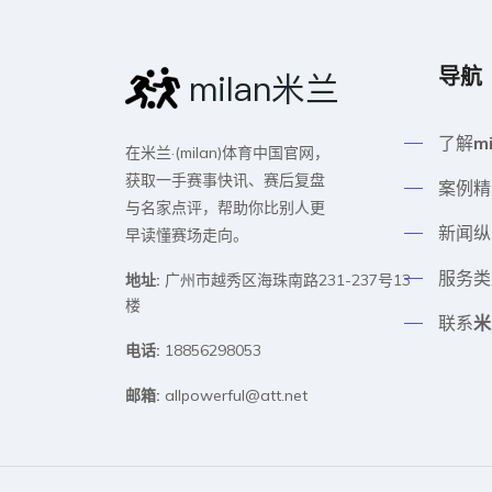
导航
了解
m
在米兰·(milan)体育中国官网，
获取一手赛事快讯、赛后复盘
案例精
与名家点评，帮助你比别人更
新闻纵
早读懂赛场走向。
服务类
地址:
广州市越秀区海珠南路231-237号13
楼
联系
米
电话:
18856298053
邮箱:
allpowerful@att.net