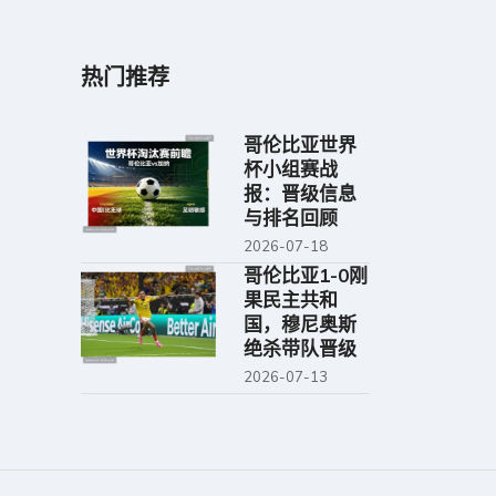
热门推荐
哥伦比亚世界
杯小组赛战
报：晋级信息
与排名回顾
2026-07-18
哥伦比亚1-0刚
果民主共和
国，穆尼奥斯
绝杀带队晋级
2026-07-13