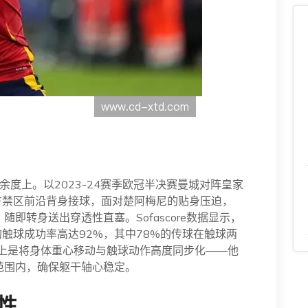
度上。以2023-24赛季欧冠半决赛曼城对阵皇家
方禁区前沿背身接球，面对楚阿梅尼的贴身压迫，
随即转身送出穿透性直塞。Sofascore数据显示，
触球成功率高达92%，其中78%的传球在触球两
质上是将身体重心移动与触球动作高度同步化——他
范围内，确保躯干轴心稳定。
性