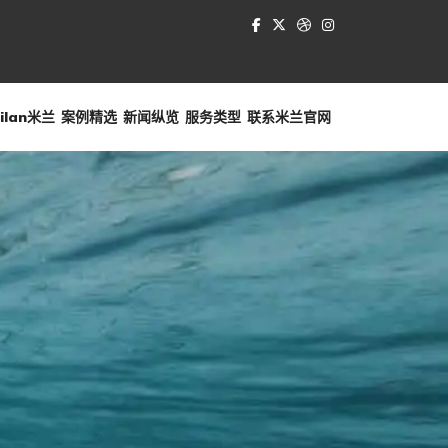
ilan米兰
案例精选
新闻纵览
服务类型
联系
米兰官网