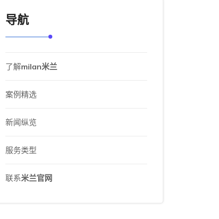
导航
了解
milan米兰
案例精选
新闻纵览
服务类型
联系
米兰官网