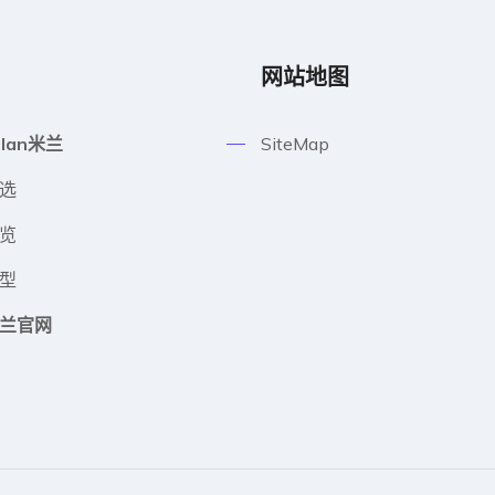
网站地图
ilan米兰
SiteMap
选
览
型
兰官网