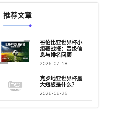
推荐文章
哥伦比亚世界杯小
组赛战报：晋级信
息与排名回顾
2026-07-18
克罗地亚世界杯最
大短板是什么？
2026-06-25