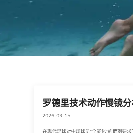
罗德里技术动作慢镜分
2026-03-15
在现代足球对中场球员“全能化”的苛刻要