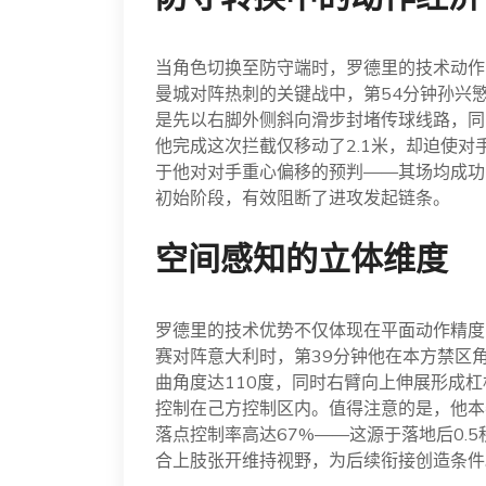
当角色切换至防守端时，罗德里的技术动作呈
曼城对阵热刺的关键战中，第54分钟孙兴
是先以右脚外侧斜向滑步封堵传球线路，同
他完成这次拦截仅移动了2.1米，却迫使对
于他对对手重心偏移的预判——其场均成功防
初始阶段，有效阻断了进攻发起链条。
空间感知的立体维度
罗德里的技术优势不仅体现在平面动作精度
赛对阵意大利时，第39分钟他在本方禁区
曲角度达110度，同时右臂向上伸展形成
控制在己方控制区内。值得注意的是，他本
落点控制率高达67%——这源于落地后0.
合上肢张开维持视野，为后续衔接创造条件