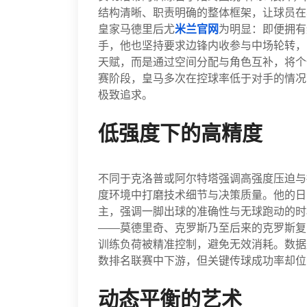
结构清晰、职责明确的整体框架，让球员在
皇家马德里后尤
米兰官网
为明显：即便拥有
手，他也坚持要求边锋内收参与中场轮转，
天赋，而是通过空间分配与角色互补，将个体
赛阶段，皇马多次在控球率低于对手的情况
极致追求。
低强度下的高精度
不同于克洛普或阿尔特塔强调高强度压迫与
度环境中打磨技术细节与决策质量。他的日
主，强调一脚出球的准确性与无球跑动的时
——莫德里奇、克罗斯乃至后来的克罗斯复
训练负荷被精准控制，避免无效消耗。数据显
数排名联赛中下游，但关键传球成功率却位
动态平衡的艺术