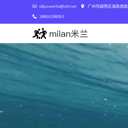
allpowerful@att.net
广州市越秀区海珠南路23
18856298053