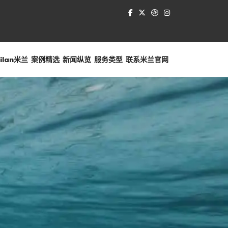
ilan米兰
案例精选
新闻纵览
服务类型
联系
米兰官网