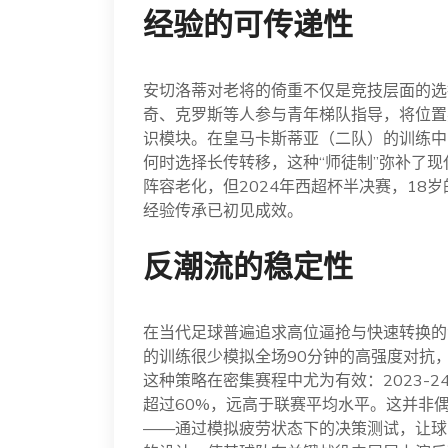
经验的可传递性
安切洛蒂对老将的倚重不仅是竞技层面的选
奇、克罗斯等人参与青年梯队指导，将位置
识模块。在皇马卡斯蒂亚（二队）的训练中
何时选择长传转移，这种“师徒制”弥补了
阵容老化，但2024年西超杯半决赛，18
经验传承已初见成效。
反潮流的稳定性
在当代足球普遍追求高位逼抢与快速转换的
的训练很少模拟全场90分钟的高强度对抗
这种策略在密集赛程中尤为有效：2023-
超过60%，远高于联赛平均水平。这并非偶
——通过模拟疲劳状态下的决策测试，让球