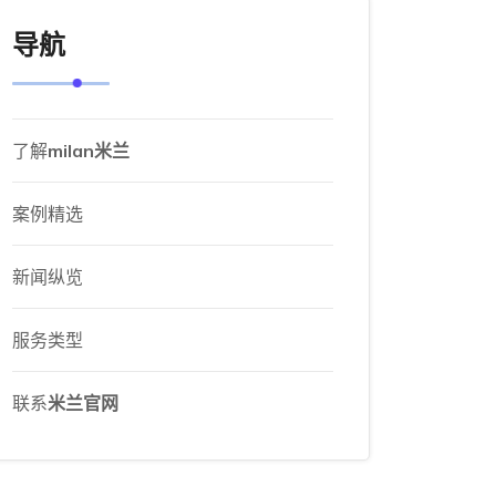
导航
了解
milan米兰
案例精选
新闻纵览
服务类型
联系
米兰官网