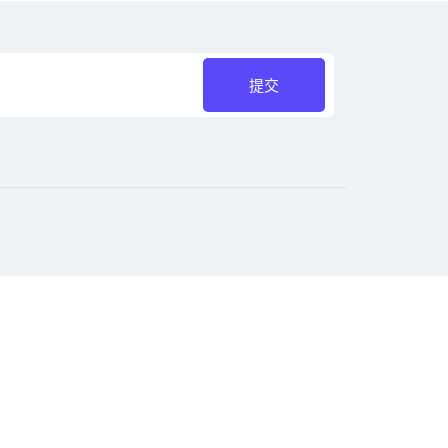
提交
热门推荐
哥伦比亚世界
杯小组赛战
报：晋级信息
与排名回顾
2026-07-18