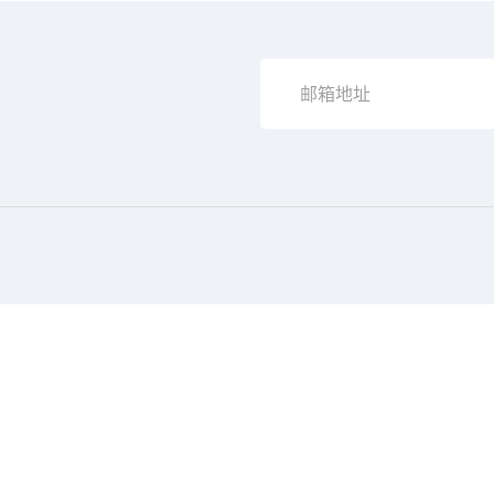
网站地图
ilan米兰
SiteMap
选
览