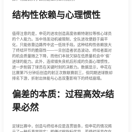
结构性依赖与心理惯性
值得注意的是，申花的进攻创造高度依赖特谢拉等核心球员
的个人能力。当中场发动机被限制，全队进攻便趋于扁平
化，只能依靠边路传中这一低效手段。这种结构性依赖放大
了终结环节的脆弱性——一旦创造者状态波动，终结者面对
的机会质量随之下降，而他们本就欠缺在低质量机会中“偷”
进球的能力。此外，连续错失良机后形成的负面心理惯性，
进一步削弱了球员在关键时刻的决断力。数据显示，申花在
比赛第75分钟后创造的射正次数联赛前三，但同期进球数却
排名下游，折射出体能与心态双重影响下的终结崩塌。
偏差的本质：过程高效≠结
果必然
足球比赛中，创造与终结本应是连贯链条，但申花的情况揭
示了一种反直觉现实：即便过程指标优异，若终结环节存在