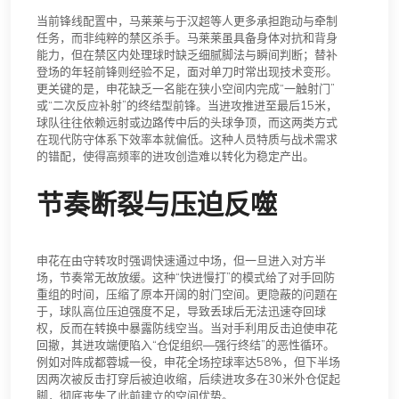
当前锋线配置中，马莱莱与于汉超等人更多承担跑动与牵制
任务，而非纯粹的禁区杀手。马莱莱虽具备身体对抗和背身
能力，但在禁区内处理球时缺乏细腻脚法与瞬间判断；替补
登场的年轻前锋则经验不足，面对单刀时常出现技术变形。
更关键的是，申花缺乏一名能在狭小空间内完成“一触射门”
或“二次反应补射”的终结型前锋。当进攻推进至最后15米，
球队往往依赖远射或边路传中后的头球争顶，而这两类方式
在现代防守体系下效率本就偏低。这种人员特质与战术需求
的错配，使得高频率的进攻创造难以转化为稳定产出。
节奏断裂与压迫反噬
申花在由守转攻时强调快速通过中场，但一旦进入对方半
场，节奏常无故放缓。这种“快进慢打”的模式给了对手回防
重组的时间，压缩了原本开阔的射门空间。更隐蔽的问题在
于，球队高位压迫强度不足，导致丢球后无法迅速夺回球
权，反而在转换中暴露防线空当。当对手利用反击迫使申花
回撤，其进攻端便陷入“仓促组织—强行终结”的恶性循环。
例如对阵成都蓉城一役，申花全场控球率达58%，但下半场
因两次被反击打穿后被迫收缩，后续进攻多在30米外仓促起
脚，彻底丧失了此前建立的空间优势。