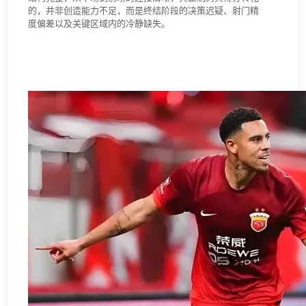
的，并非创造能力不足，而是终结阶段的决策迟疑、射门精
度偏差以及关键区域内的冷静缺失。