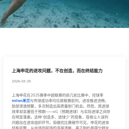
上海申花的进攻问题，不在创造，而在终结能力
2026-03-25
上海申花在2025赛季中超联赛的前几轮比赛中，控球率
milan米兰
与传球成功率均位居联赛前列，进攻推进流畅，
肋部渗透频繁，多次制造出高质量射门机会。然而，其进球
效率却显著低于预期——xG（预期进球）与实际进球之间存
在明显落差。这种“创造多、进球少”的现象，容易让人误判
问题出在进攻组织环节。但细究比赛细节可见，申花的进攻
结构完整，从中场到前场的连接清晰，真正制约其得分转化