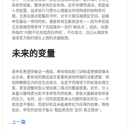
系统性短板，整体进攻仍会失效。这并非偶然波动，而是由
人员配置、战术执行习惯与心理建设共同构成的结构性问
题。尤其在面对密集防守时，对手只需压缩禁区空间、延缓
申花最后一传的时机，便能有效瓦解其进攻——因为申花缺
乏在极端受限条件下完成致命一击的“破局点”。因此，标题
所指的“问题不在创造而在终结”，不仅成立，且已从偶发失
误演变为制约球队上限的关键瓶颈。
未来的变量
若申花希望突破这一困局，单纯增加射门训练或更换前锋未
必治本。更有效的路径或许是重构进攻终端的决策逻辑：例
如明确禁区内的优先出球点、设定不同情境下的标准处理方
案，甚至调整阵型以增加第二落点的覆盖密度。此外，引入
具备冷静特质与射术多样性的终结者，将极大缓解现有体系
的压力。当然，这一切的前提是承认问题的真实所在——不
是创造不够好，而是好机会未能被转化为应得的结果。唯有
如此，申花的进攻才能从“看起来危险”走向“真正致命”。
上一篇