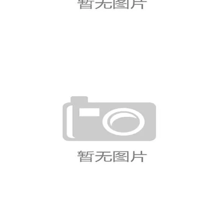
海地0-1不敌苏格兰，首轮错失拿
分机会
波黑3-1卡塔尔后仍未确保晋级，
第三名规则成焦点