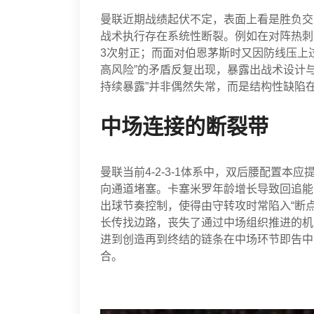
曼联近期战绩起伏不定，表面上看是胜负交
战术执行存在系统性断裂。例如在对阵热刺
3次射正；而面对伯恩茅斯时又因防线压上过
高风险”的矛盾反复出现，暴露出战术设计
持续暴露”并非偶然失常，而是结构性缺陷
中场连接的断裂带
曼联当前4-2-3-1体系中，双后腰配置
向通道堵塞。卡塞米罗年龄增长导致回追能
出球节奏控制，使得由守转攻时常陷入“断
长传找边路，丧失了通过中场组织推进的机
进到创造再到终结的链条在中场环节即告中
合。