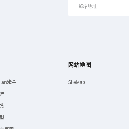
网站地图
ilan米兰
SiteMap
选
览
型