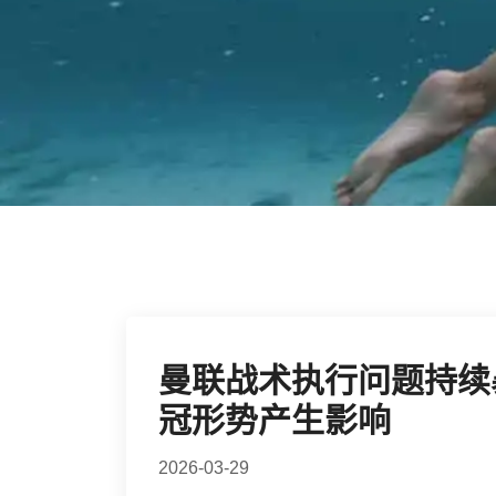
曼联战术执行问题持续
冠形势产生影响
2026-03-29