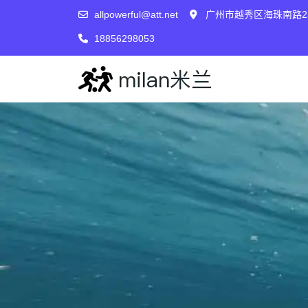
allpowerful@att.net
广州市越秀区海珠南路231
18856298053