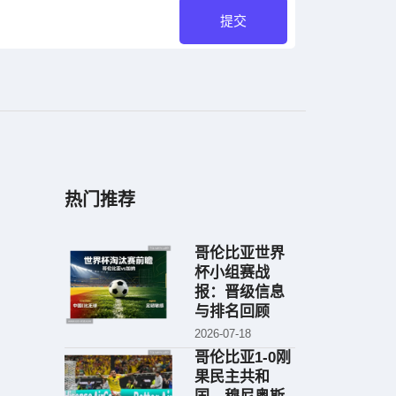
提交
热门推荐
哥伦比亚世界
杯小组赛战
报：晋级信息
与排名回顾
2026-07-18
哥伦比亚1-0刚
果民主共和