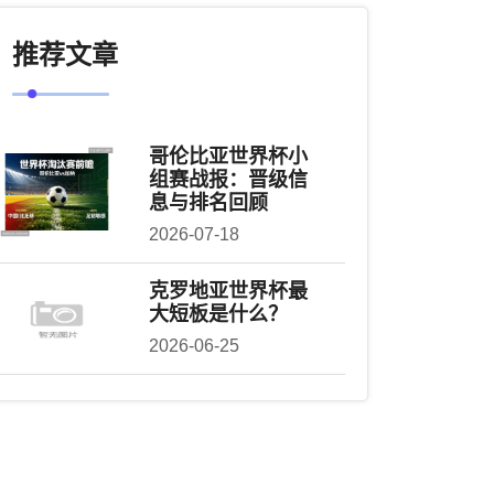
推荐文章
哥伦比亚世界杯小
组赛战报：晋级信
息与排名回顾
2026-07-18
克罗地亚世界杯最
大短板是什么？
2026-06-25