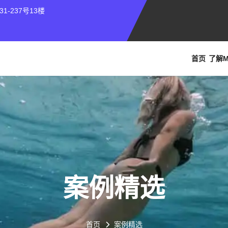
-237号13楼
首页
了解
M
案例精选
首页
案例精选