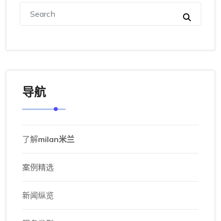
导航
了解
milan米兰
案例精选
新闻纵览