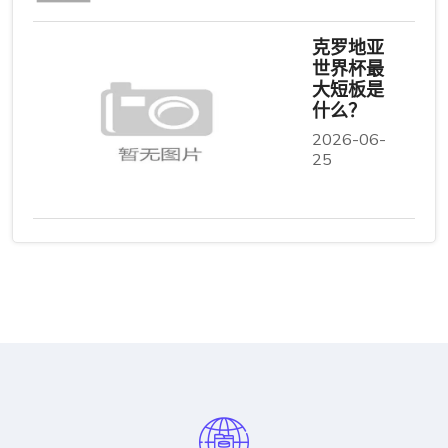
克罗地亚
世界杯最
大短板是
什么？
2026-06-
25