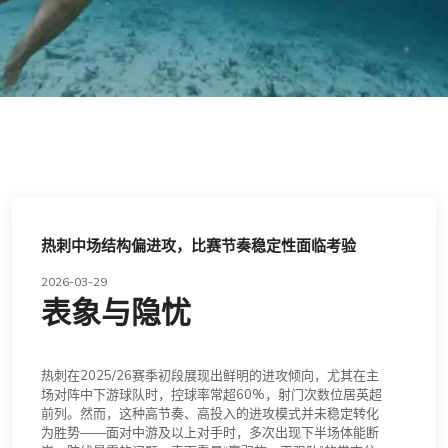
热刺中场结构偏进攻，比赛节奏稳定性面临考验
2026-03-29
表象与隐忧
热刺在2025/26赛季初段展现出鲜明的进攻倾向，尤其在主
场对阵中下游球队时，控球率常超60%，射门次数位居英超
前列。然而，这种高节奏、高投入的进攻模式并未稳定转化
为胜势——面对中游及以上对手时，多次出现下半场体能断